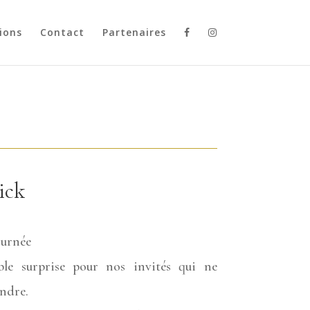
ions
Contact
Partenaires
ick
ournée
ble surprise pour nos invités qui ne
endre.