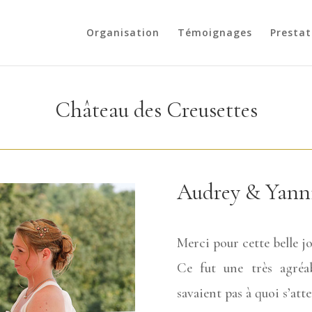
Organisation
Témoignages
Prestat
Château des Creusettes
Audrey & Yann
Merci pour cette belle j
Ce fut une très agréa
savaient pas à quoi s’att