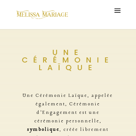
UNE
CÉRÉMONIE
LAÏQUE
Une Cérémonie Laïque, appelée
également, Cérémonie
d’Engagement
est une
cérémonie personnelle,
symbolique
,
créée librement